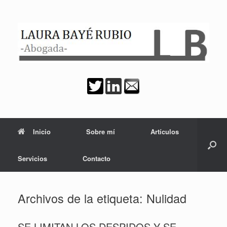
Saltar
al
contenido
Inicio
Sobre mí
Artículos
Servicios
Contacto
Archivos de la etiqueta:
Nulidad
SE LIMITAN LOS DESPIDOS Y SE