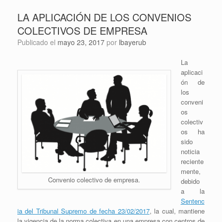
LA APLICACIÓN DE LOS CONVENIOS
COLECTIVOS DE EMPRESA
Publicado el
mayo 23, 2017
por
lbayerub
La
aplicaci
ón de
los
conveni
os
colectiv
os ha
sido
noticia
reciente
mente,
Convenio colectivo de empresa.
debido
a la
Sentenc
ia del Tribunal Supremo de fecha 23/02/2017
, la cual, mantiene
la vigencia de la norma colectiva en una empresa con centros de