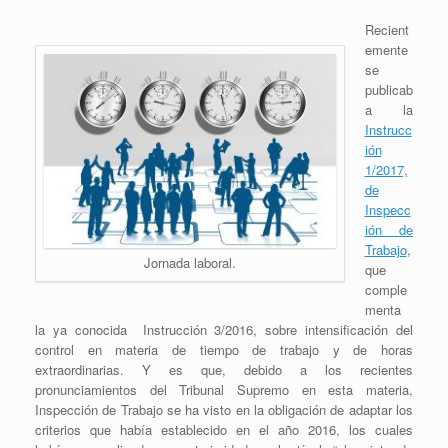
Recient
emente
se
publicab
a la
Instrucc
ión
1/2017,
de
Inspecc
ión de
Trabajo
,
Jornada laboral.
que
comple
menta
la ya conocida Instrucción 3/2016, sobre intensificación del
control en materia de tiempo de trabajo y de horas
extraordinarias. Y es que, debido a los recientes
pronunciamientos del Tribunal Supremo en esta materia,
Inspección de Trabajo se ha visto en la obligación de adaptar los
criterios que había establecido en el año 2016, los cuales