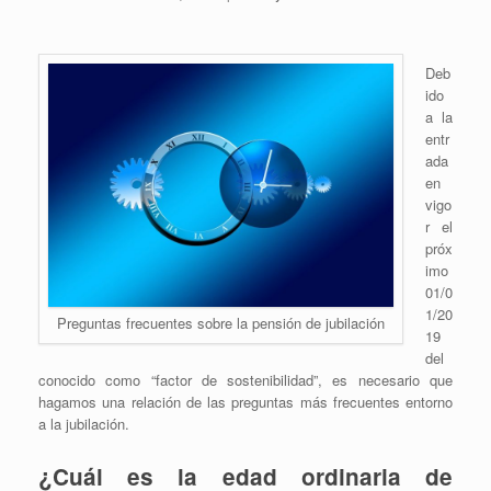
Deb
ido
a la
entr
ada
en
vigo
r el
próx
imo
01/0
1/20
Preguntas frecuentes sobre la pensión de jubilación
19
del
conocido como “factor de sostenibilidad”, es necesario que
hagamos una relación de las preguntas más frecuentes entorno
a la jubilación.
¿Cuál es la edad ordinaria de