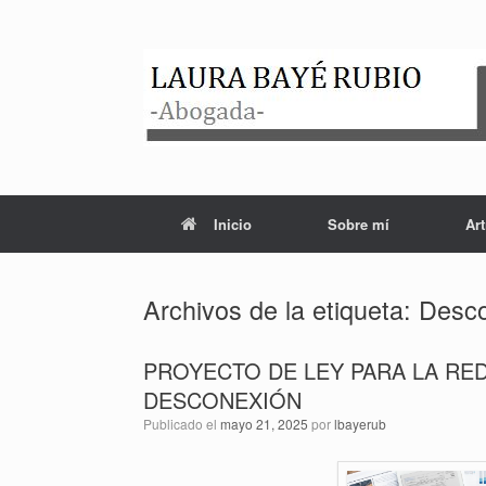
Saltar
al
contenido
Inicio
Sobre mí
Art
Archivos de la etiqueta:
Desco
PROYECTO DE LEY PARA LA RE
DESCONEXIÓN
Publicado el
mayo 21, 2025
por
lbayerub