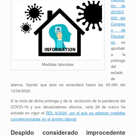
ión de
25/03/2
020 del
Congres
o de
Diputad
os
, se
aprobab
a la
prórroga
Medidas laborales
del
estado
de
alarma, fijando que éste se extenderá hasta las 00.00h del
12/04/2020.
A la vista de dicha prórroga y de la evolución de la pandemia del
COVID-19 y sus devastadores efectos, este 28 de marzo ha
entrado en vigor el
RDL 9/2020, por el que se adoptan medidas
complementarias en el ámbito laboral
.
Despido considerado improcedente