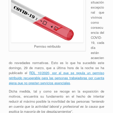
situación
excepcio
nal que
vivimos
como
consecu
encia del
COVID-
19, cada
Permiso retribuido
día
están
acaecien
do novedades normativas. Esto es lo que ha sucedido este
domingo, 29 de marzo, que a última hora de la noche se ha
publicado el
RDL 10/2020, por el que se regula un permiso
retribuido recuperable para las personas trabajadoras por cuenta
ajena que no presten servicios esenciales
.
Dicha medida, tal y como se recoge en la exposición de
motivos, encuentra su fundamento en el hecho de intentar
reducir al máximo posible la movilidad de las personas “
teniendo
en cuenta que la actividad laboral y profesional es la causa que
explica la mayoría de los desplazamientos
”.