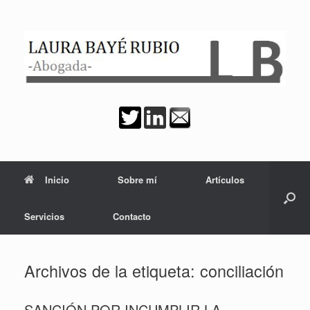
Saltar
al
contenido
Inicio
Sobre mí
Artículos
Servicios
Contacto
Archivos de la etiqueta:
conciliación
SANCIÓN POR INCUMPLIR LA