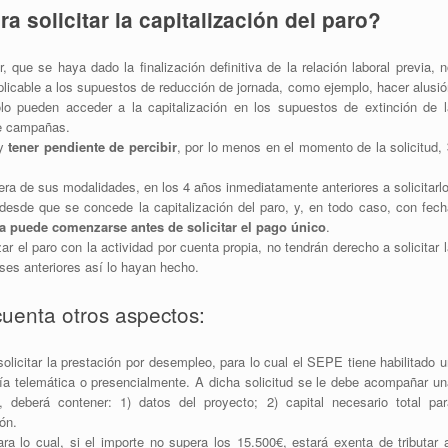
a solicitar la capitalización del paro?
r, que se haya dado la finalización definitiva de la relación laboral previa, 
licable a los supuestos de reducción de jornada, como ejemplo, hacer alusió
sólo pueden acceder a la capitalización en los supuestos de extinción de l
tre campañas.
 y
tener pendiente de percibir
, por lo menos en el momento de la solicitud,
iera de sus modalidades, en los 4 años inmediatamente anteriores a solicitarlo
 desde que se concede la capitalización del paro, y, en todo caso, con fech
a puede comenzarse antes de solicitar el pago único
.
ar el paro con la actividad por cuenta propia, no tendrán derecho a solicitar 
ses anteriores así lo hayan hecho.
uenta otros aspectos:
olicitar la prestación por desempleo, para lo cual el SEPE tiene habilitado 
vía telemática o presencialmente. A dicha solicitud se le debe acompañar un
, deberá contener: 1) datos del proyecto; 2) capital necesario total par
ón.
ara lo cual, si el importe no supera los 15.500€, estará exenta de tributar 