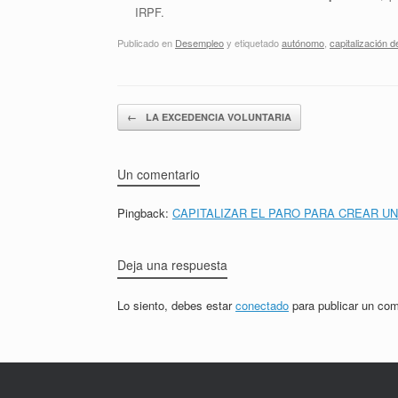
IRPF.
Publicado en
Desempleo
y etiquetado
autónomo
,
capitalización d
Navegador de artículos
←
LA EXCEDENCIA VOLUNTARIA
Un comentario
Pingback:
CAPITALIZAR EL PARO PARA CREAR U
Deja una respuesta
Lo siento, debes estar
conectado
para publicar un com