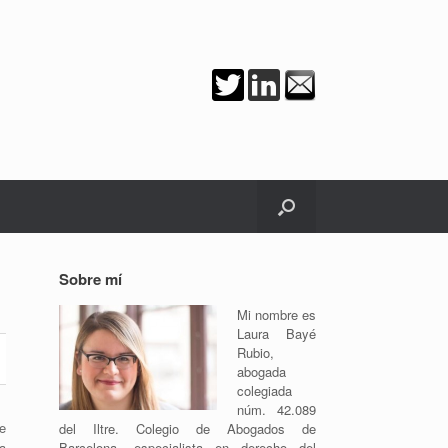
Sobre mí
Mi nombre es
Laura Bayé
Rubio,
abogada
colegiada
núm. 42.089
e
del Iltre. Colegio de Abogados de
a
Barcelona, especialista en derecho del