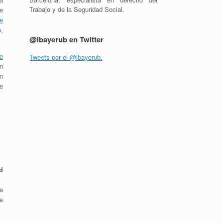
Trabajo y de la Seguridad Social.
e
e
o,
@lbayerub en Twitter
de
Tweets por el @lbayerub.
n
ón
e
d
a
e