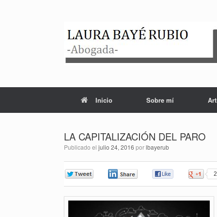
Saltar
al
contenido
Inicio
Sobre mí
Art
LA CAPITALIZACIÓN DEL PARO
Publicado el
julio 24, 2016
por
lbayerub
0
0
0
2