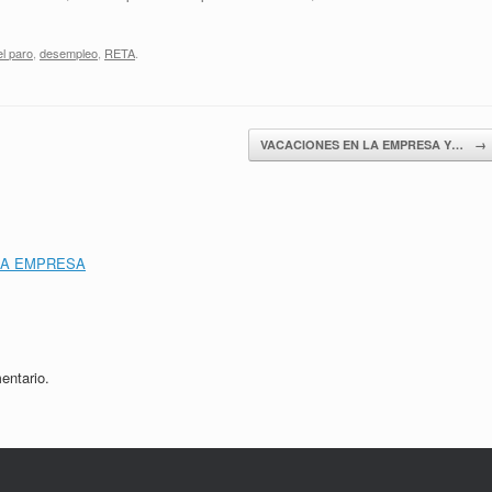
el paro
,
desempleo
,
RETA
.
VACACIONES EN LA EMPRESA Y…
→
NA EMPRESA
entario.