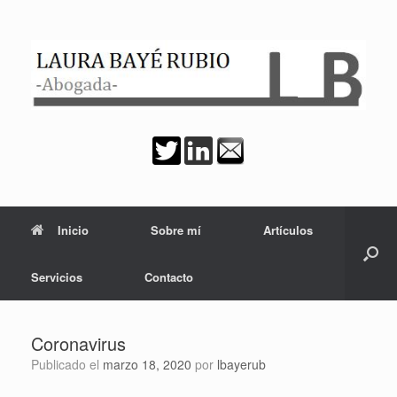
Saltar
al
contenido
Inicio
Sobre mí
Artículos
Servicios
Contacto
Coronavirus
Publicado el
marzo 18, 2020
por
lbayerub