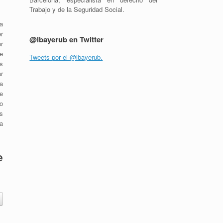
Trabajo y de la Seguridad Social.
a
r
@lbayerub en Twitter
r
e
Tweets por el @lbayerub.
s
ar
a
e
o
s
a
e