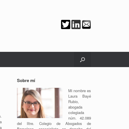
Sobre mí
Mi nombre es
Laura Bayé
Rubio,
abogada
colegiada
a.
núm. 42.089
a
del Iltre. Colegio de Abogados de
a
Barcelona, especialista en derecho del