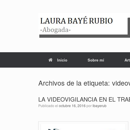
Saltar
al
contenido
Inicio
Sobre mí
Art
Archivos de la etiqueta:
videov
LA VIDEOVIGILANCIA EN EL TR
Publicado el
octubre 16, 2016
por
lbayerub