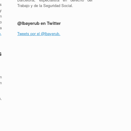
s
Trabajo y de la Seguridad Social.
y
n
o
@lbayerub en Twitter
a
,
Tweets por el @lbayerub.
s
n
n
,