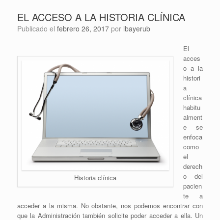
EL ACCESO A LA HISTORIA CLÍNICA
Publicado el
febrero 26, 2017
por
lbayerub
El
acces
o a la
histori
a
clínica
habitu
alment
e se
enfoca
como
el
derech
o del
Historia clínica
pacien
te a
acceder a la misma. No obstante, nos podemos encontrar con
que la Administración también solicite poder acceder a ella. Un