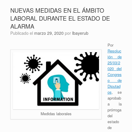
NUEVAS MEDIDAS EN EL ÁMBITO
LABORAL DURANTE EL ESTADO DE
ALARMA
Publicado el
marzo 29, 2020
por
lbayerub
Por
Resoluc
ión de
25/03/2
020 del
Congres
o de
Diputad
os
, se
aprobab
a la
prórroga
Medidas laborales
del
estado
de