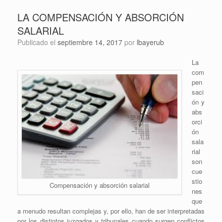
LA COMPENSACIÓN Y ABSORCIÓN
SALARIAL
Publicado el
septiembre 14, 2017
por
lbayerub
La
com
pen
saci
ón y
abs
orci
ón
sala
rial
son
cue
stio
Compensación y absorción salarial
nes
que
a menudo resultan complejas y, por ello, han de ser interpretadas
por los distintos juzgados y tribunales cuando surgen conflictos