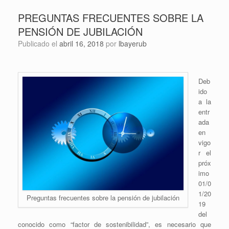
PREGUNTAS FRECUENTES SOBRE LA
PENSIÓN DE JUBILACIÓN
Publicado el
abril 16, 2018
por
lbayerub
Deb
ido
a la
entr
ada
en
vigo
r el
próx
imo
01/0
1/20
Preguntas frecuentes sobre la pensión de jubilación
19
del
conocido como “factor de sostenibilidad”, es necesario que